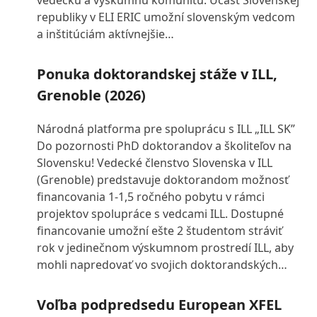
vedeckú a výskumnú komunitu. Účasť Slovenskej
republiky v ELI ERIC umožní slovenským vedcom
a inštitúciám aktívnejšie…
Ponuka doktorandskej stáže v ILL,
Grenoble (2026)
Národná platforma pre spoluprácu s ILL „ILL SK”
Do pozornosti PhD doktorandov a školiteľov na
Slovensku! Vedecké členstvo Slovenska v ILL
(Grenoble) predstavuje doktorandom možnosť
financovania 1-1,5 ročného pobytu v rámci
projektov spolupráce s vedcami ILL. Dostupné
financovanie umožní ešte 2 študentom stráviť
rok v jedinečnom výskumnom prostredí ILL, aby
mohli napredovať vo svojich doktorandských…
Voľba podpredsedu European XFEL