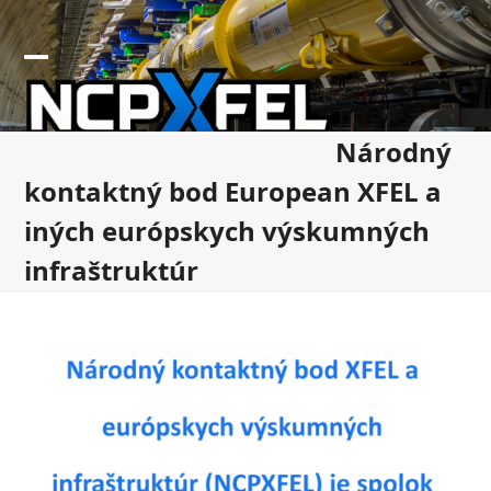
Skip
to
content
Open
Close
mobile
mobile
Národný
menu
menu
kontaktný bod European XFEL a
iných európskych výskumných
infraštruktúr