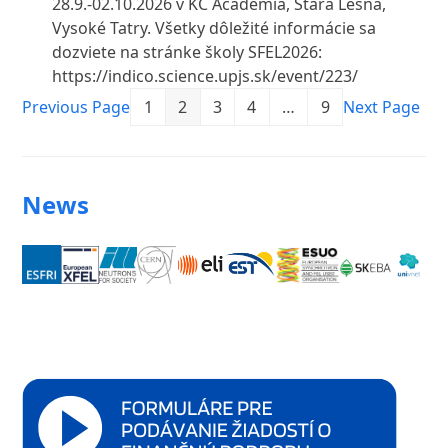
28.9.-02.10.2026 v KC Academia, Stará Lesná,
Vysoké Tatry. Všetky dôležité informácie sa
dozviete na stránke školy SFEL2026:
https://indico.science.upjs.sk/event/223/
Previous Page
1
2
3
4
…
9
Next Page
News