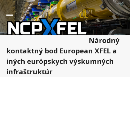
Skip
to
content
Open
Close
mobile
mobile
Národný
menu
menu
kontaktný bod European XFEL a
iných európskych výskumných
infraštruktúr