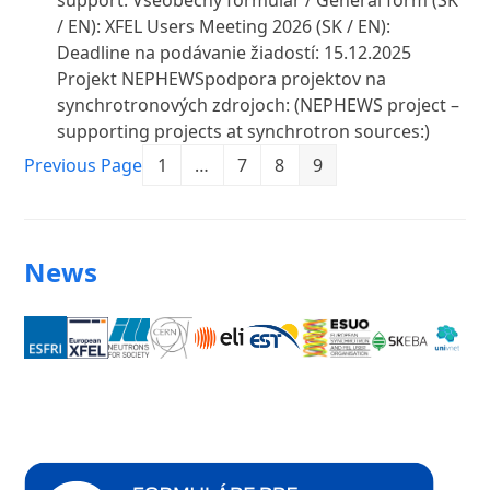
support: Všeobecný formulár / General form (SK
/ EN): XFEL Users Meeting 2026 (SK / EN):
Deadline na podávanie žiadostí: 15.12.2025
Projekt NEPHEWSpodpora projektov na
synchrotronových zdrojoch: (NEPHEWS project –
supporting projects at synchrotron sources:)
Previous Page
1
…
7
8
9
News