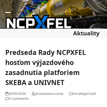
Skip
to
content
Open
Close
mobile
mobile
Aktuality
menu
menu
Predseda Rady NCPXFEL
hosťom výjazdového
zasadnutia platforiem
SKEBA a UNIVNET
26/05/2026
jaroslavaszucsova
Uncategorized
0 Comments