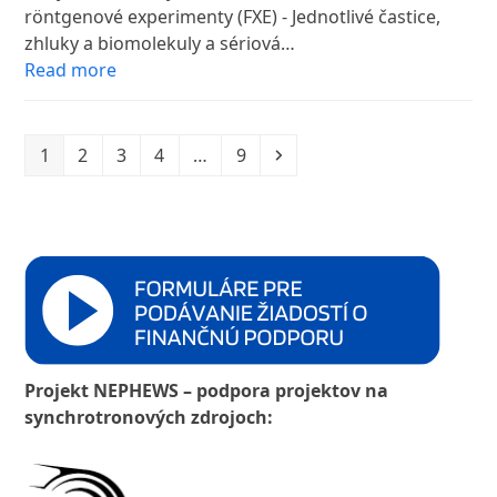
röntgenové experimenty (FXE) - Jednotlivé častice,
zhluky a biomolekuly a sériová…
Read more
Page
Page
Page
Page
Page
Next
1
2
3
4
…
9
Projekt NEPHEWS – podpora projektov na
synchrotronových zdrojoch: