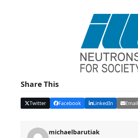
Share This
Twitter
Facebook
LinkedIn
Emai
michaelbarutiak