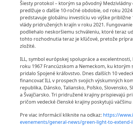
Šiesty protokol – ktorým sa pôvodný Medzivládny
predlžuje o ďalšie 10-ročné obdobie, od roku 2024
predstavuje globálnu investíciu vo výške približne 
vlády pridružených krajín v roku 2021. Fungovani
podliehalo neskoršiemu schváleniu, ktoré teraz udeli
tohto rozhodnutia teraz je kľúčové, pretože prípr
zložité.
ILL, symbol európskej spolupráce a excelentnosti, 
roku 1967 Francúzskom a Nemeckom, ku ktorým s
pridalo Spojené kráľovstvo. Dnes ďalších 10 vede
financovať ILL v prospech svojich výskumných ko
republika, Dánsko, Taliansko, Poľsko, Slovensko, 
a Švajčiarsko. Tri pridružené krajiny prispievajú pr
pričom vedecké členské krajiny poskytujú väčšinu
Pre viac informácií kliknite na odkaz:
https://www.i
evenements/general-news/green-light-to-extend-il