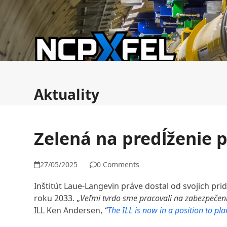
Skip
to
content
Aktuality
Komisia ESFRI FMEZ
NCPXFEL & ERI
Aktuality
Zelená na predĺženie 
27/05/2025
0 Comments
Inštitút Laue-Langevin práve dostal od svojich p
roku 2033. „
Veľmi tvrdo sme pracovali na zabezpečen
ILL Ken Andersen,
“
The ILL is now in a position to pla