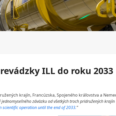
Organizačná štruktúra NCPXFEL
SK platforma ILL
prevádzky ILL do roku 2033
ridružených krajín, Francúzska, Spojeného kráľovstva a Nem
í jednomyseľného záväzku od všetkých troch pridružených krají
n scientific operation until the end of 2033.
”