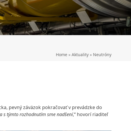
Home
»
Aktuality
»
Neutróny
ecka, pevný záväzok pokračovať v prevádzke do
n a s týmto rozhodnutím sme nadšení
,“ hovorí riaditeľ