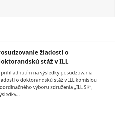
Posudzovanie žiadostí o
doktorandskú stáž v ILL
 prihliadnutím na výsledky posudzovania
iadostí o doktorandskú stáž v ILL komisiou
oordinačného výboru združenia „ILL SK“,
ýsledky…