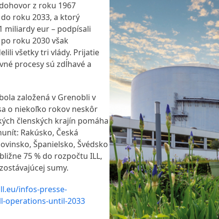
 dohovor z roku 1967
 do roku 2033, a ktorý
1 miliardy eur – podpísali
e po roku 2030 však
li všetky tri vlády. Prijatie
avné procesy sú zdĺhavé a
bola založená v Grenobli v
a o niekoľko rokov neskôr
ckých členských krajín pomáha
munít: Rakúsko, Česká
Slovinsko, Španielsko, Švédsko
ibližne 75 % do rozpočtu ILL,
 zostávajúcej sumy.
ll.eu/infos-presse-
l-operations-until-2033