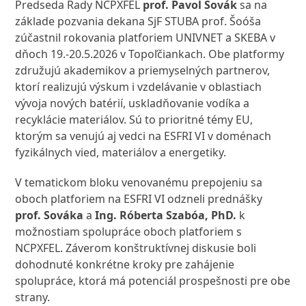
Predseda Rady NCPXFEL
prof. Pavol Sovák
sa na
základe pozvania dekana SjF STUBA prof. Šoóša
zúčastnil rokovania platforiem UNIVNET a SKEBA v
dňoch 19.-20.5.2026 v Topoľčiankach. Obe platformy
združujú akademikov a priemyselných partnerov,
ktorí realizujú výskum i vzdelávanie v oblastiach
vývoja nových batérií, uskladňovanie vodíka a
recyklácie materiálov. Sú to prioritné témy EU,
ktorým sa venujú aj vedci na ESFRI VI v doménach
fyzikálnych vied, materiálov a energetiky.
V tematickom bloku venovanému prepojeniu sa
oboch platforiem na ESFRI VI odzneli prednášky
prof. Sováka
a
Ing. Róberta Szabóa, PhD.
k
možnostiam spolupráce oboch platforiem s
NCPXFEL. Záverom konštruktívnej diskusie boli
dohodnuté konkrétne kroky pre zahájenie
spolupráce, ktorá má potenciál prospešnosti pre obe
strany.