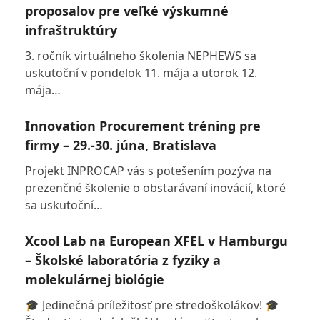
proposalov pre veľké výskumné
infraštruktúry
3. ročník virtuálneho školenia NEPHEWS sa
uskutoční v pondelok 11. mája a utorok 12.
mája…
Innovation Procurement tréning pre
firmy – 29.-30. júna, Bratislava
Projekt INPROCAP vás s potešením pozýva na
prezenčné školenie o obstarávaní inovácií, ktoré
sa uskutoční…
Xcool Lab na European XFEL v Hamburgu
– Školské laboratória z fyziky a
molekulárnej biológie
🎓 Jedinečná príležitosť pre stredoškolákov! 🎓