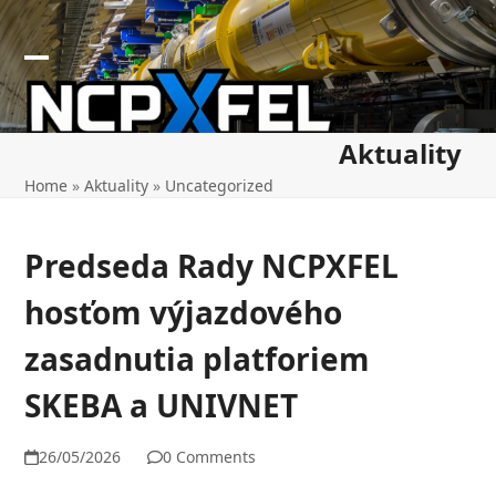
Skip
to
content
Open
Close
mobile
mobile
Aktuality
menu
menu
Home
»
Aktuality
»
Uncategorized
Predseda Rady NCPXFEL
hosťom výjazdového
zasadnutia platforiem
SKEBA a UNIVNET
26/05/2026
0 Comments