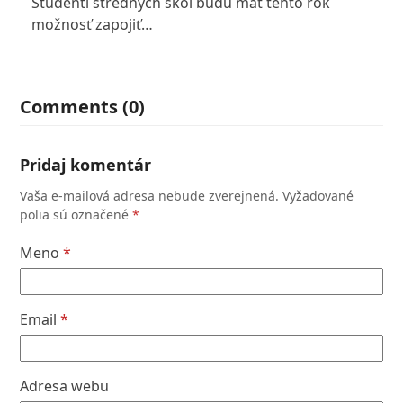
Študenti stredných škôl budú mať tento rok
možnosť zapojiť…
Comments (0)
Pridaj komentár
Vaša e-mailová adresa nebude zverejnená.
Vyžadované
polia sú označené
*
Meno
*
Email
*
Adresa webu