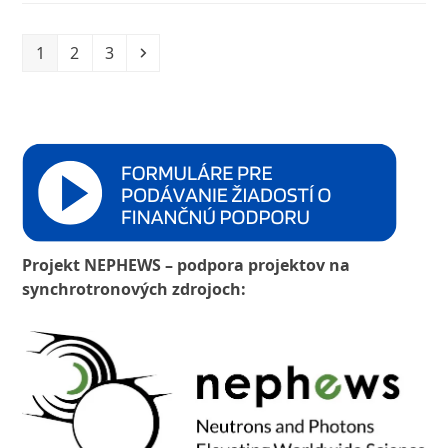
Page
Page
Page
Next
1
2
3
Projekt NEPHEWS – podpora projektov na
synchrotronových zdrojoch: