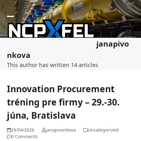
Skip
to
content
Open
Close
mobile
mobile
janapivo
menu
menu
nkova
This author has written 14 articles
Innovation Procurement
tréning pre firmy – 29.-30.
júna, Bratislava
29/04/2026
janapivonkova
Uncategorized
0 Comments