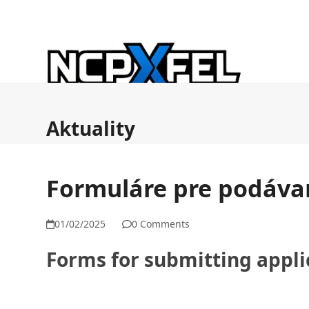
Skip
to
content
Aktuality
Komisia ESFRI FMEZ
NCPXFEL & ERI
Aktuality
Formuláre pre podávan
01/02/2025
0 Comments
Forms for submitting applic