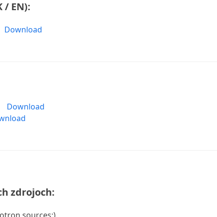
K
/
EN)
:
Download
6
Download
wnload
h zdrojoch:
otron sources:)