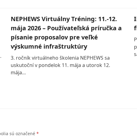
NEPHEWS Virtuálny Tréning: 11.-12.
mája 2026 – Používateľská príručka a
f
písanie proposalov pre veľké
P
výskumné infraštruktúry
p
s
…
3. ročník virtuálneho školenia NEPHEWS sa
uskutoční v pondelok 11. mája a utorok 12.
mája…
polia sú označené
*