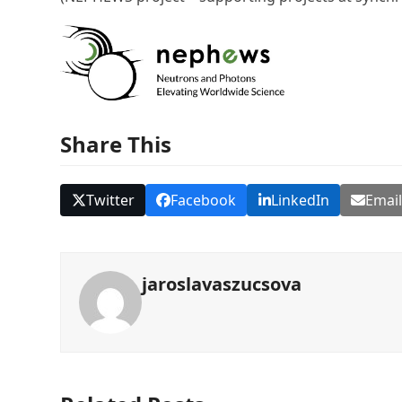
Share This
Twitter
Facebook
LinkedIn
Emai
jaroslavaszucsova