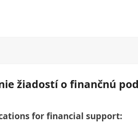
Organizačná štruktúra NCPXFEL
SK platforma ILL
ie žiadostí o finančnú po
ations for financial support: