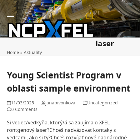
Skip
to
content
Open
Close
mobile
mobile
laser
menu
menu
Home
»
Aktuality
Young Scientist Program v
oblasti sample environment
11/03/2025
janapivonkova
Uncategorized
0 Comments
Si vedec/vedkyňa, ktorý/á sa zaujíma o XFEL
röntgenový laser?Chceš nadväzovať kontaky s
vedcami, ako si ty?Chceš rozvíjať nové nadnárodné