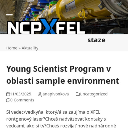
Skip
to
content
Open
Close
mobile
mobile
staze
menu
menu
Home
»
Aktuality
Young Scientist Program v
oblasti sample environment
11/03/2025
janapivonkova
Uncategorized
0 Comments
Si vedec/vedkyňa, ktorý/á sa zaujíma o XFEL
röntgenový laser?Chceš nadväzovať kontaky s
vedcami, ako si ty?Chceš rozvíjať nové nadnárodné